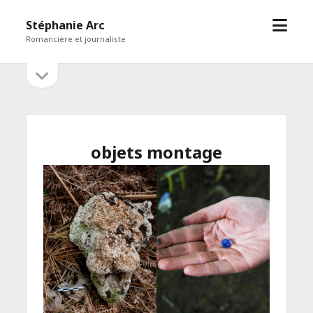
open
Stéphanie Arc
menu
Romancière et journaliste
open
Sidebar
sidebar
objets montage