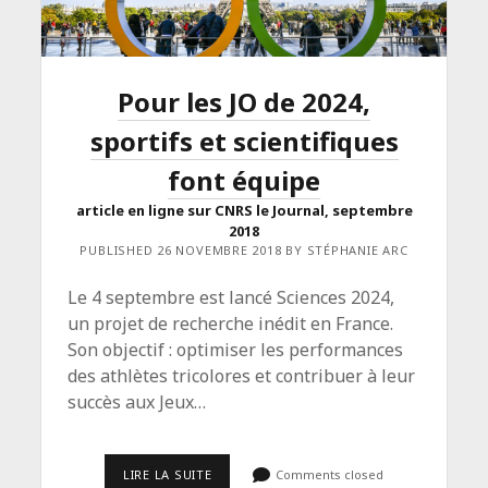
DE
PASCAL
BLANCHARD
ET
GILLES
Pour les JO de 2024,
BOËTSCH
PARUE
DANS
sportifs et scientifiques
CARNETS
DE
font équipe
SCIENCE
#5</SPAN>
article en ligne sur CNRS le Journal, septembre
2018
PUBLISHED 26 NOVEMBRE 2018 BY STÉPHANIE ARC
Le 4 septembre est lancé Sciences 2024,
un projet de recherche inédit en France.
Son objectif : optimiser les performances
des athlètes tricolores et contribuer à leur
succès aux Jeux…
<SPAN
LIRE LA SUITE
Comments closed