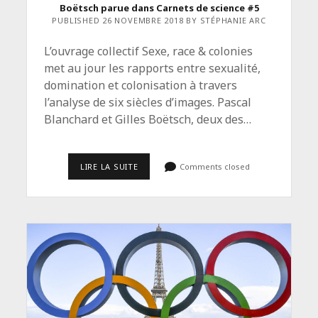
Boëtsch parue dans Carnets de science #5
PUBLISHED 26 NOVEMBRE 2018 BY STÉPHANIE ARC
L’ouvrage collectif Sexe, race & colonies
met au jour les rapports entre sexualité,
domination et colonisation à travers
l’analyse de six siècles d’images. Pascal
Blanchard et Gilles Boëtsch, deux des…
<SPAN
LIRE LA SUITE
Comments closed
CLASS="ENTRY-
TITLE-
PRIMARY">LE
COLONIALISME,
UNE
HISTOIRE
DE
LA
DOMINATION
SEXUELLE</SPAN>
<SPAN
CLASS="ENTRY-
SUBTITLE">INTERVIEW
CROISÉE