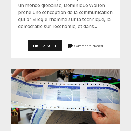
un monde globalisé, Dominique Wolton
prône une conception de la communication
qui privilégie l’homme sur la technique, la
démocratie sur l’économie, et dans…
<SPAN
LIRE LA SUITE
Comments closed
CLASS="ENTRY-
TITLE-
PRIMARY">« RÉUSSIR
À
COHABITER
EST
CE
QU’IL
Y
A
DE
PLUS
DIFFICILE »</SPAN>
<SPAN
CLASS="ENTRY-
SUBTITLE">ENTRETIEN
AVEC
DOMINIQUE
WOLTON,