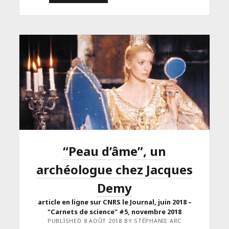
CLASS="ENTRY-
TITLE-
PRIMARY">POUR
LES
JO
DE
2024,
SPORTIFS
ET
SCIENTIFIQUES
FONT
ÉQUIPE</SPAN>
<SPAN
CLASS="ENTRY-
SUBTITLE">ARTICLE
EN
LIGNE
SUR
CNRS
“Peau d’âme”, un
LE
JOURNAL,
SEPTEMBRE
archéologue chez Jacques
2018
</SPAN>
Demy
article en ligne sur CNRS le Journal, juin 2018 –
"Carnets de science" #5, novembre 2018
PUBLISHED 8 AOÛT 2018 BY STÉPHANIE ARC