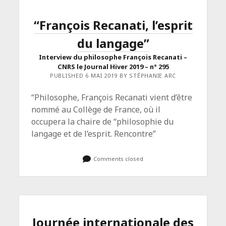
LA
MENTION
« SEXE »
“François Recanati, l’esprit
DE
L’ÉTAT-
du langage”
CIVIL ?”</SPAN>
<SPAN
CLASS="ENTRY-
Interview du philosophe François Recanati –
SUBTITLE">CNRS
CNRS le Journal Hiver 2019 – n° 295
LE
PUBLISHED 6 MAI 2019 BY STÉPHANIE ARC
JOURNAL,
JUIN
2019</SPAN>
“Philosophe, François Recanati vient d’être
nommé au Collège de France, où il
occupera la chaire de “philosophie du
langage et de l’esprit. Rencontre”
Comments closed
Journée internationale des