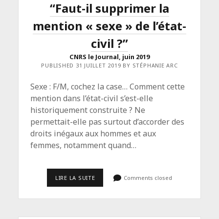
“Faut-il supprimer la
POUR
"CNRS
LE
mention « sexe » de l’état-
JOURNAL",
SEPTEMBRE
civil ?”
2019</SPAN>
CNRS le Journal, juin 2019
PUBLISHED 31 JUILLET 2019 BY STÉPHANIE ARC
Sexe : F/M, cochez la case… Comment cette
mention dans l’état-civil s’est-elle
historiquement construite ? Ne
permettait-elle pas surtout d’accorder des
droits inégaux aux hommes et aux
femmes, notamment quand…
<SPAN
LIRE LA SUITE
Comments closed
CLASS="ENTRY-
TITLE-
PRIMARY">“FAUT-
IL
SUPPRIMER