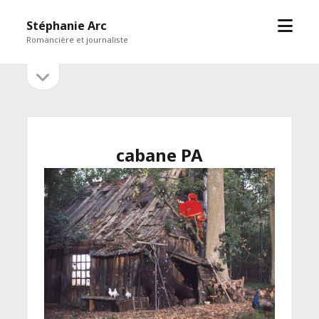
open
Stéphanie Arc
menu
Romancière et journaliste
open
Sidebar
sidebar
cabane PA