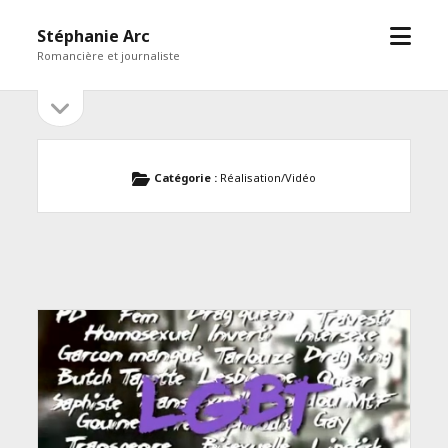
open
Stéphanie Arc
menu
Romancière et journaliste
open
Sidebar
sidebar
Catégorie :
Réalisation/Vidéo