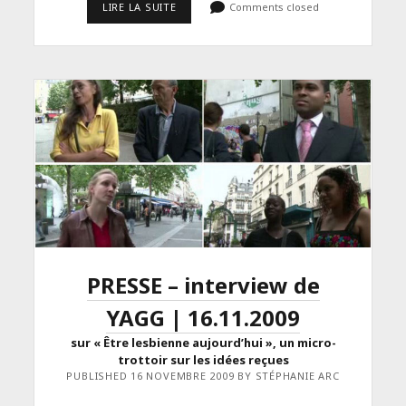
<SPAN
LIRE LA SUITE
Comments closed
CLASS="ENTRY-
TITLE-
PRIMARY">RÉALISATION
ET
TOURNAGE
D’UN
MICRO-
TROTTOIR
SUR
L’HOMOSEXUALITÉ
FÉMININE</SPAN>
<SPAN
CLASS="ENTRY-
SUBTITLE">PAR
STÉPHANIE
ARC
ET
QUINN
HUGUET,
PRESSE – interview de
EN
PARTENARIAT
AVEC
YAGG | 16.11.2009
SOS
HOMOPHOBIE,
sur « Être lesbienne aujourd’hui », un micro-
2009</SPAN>
trottoir sur les idées reçues
PUBLISHED 16 NOVEMBRE 2009 BY STÉPHANIE ARC