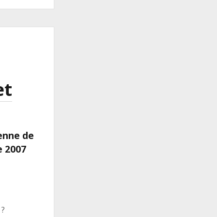
et
ienne de
e 2007
 ?