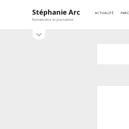
Stéphanie Arc
ACTUALITÉ
PAR
Romancière et journaliste
open
Sidebar
sidebar
RECHERCHER
Search