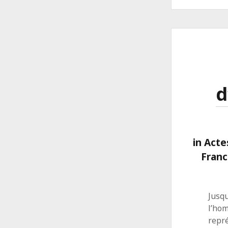
d
in Acte
Franc
Jusq
l’hom
repré