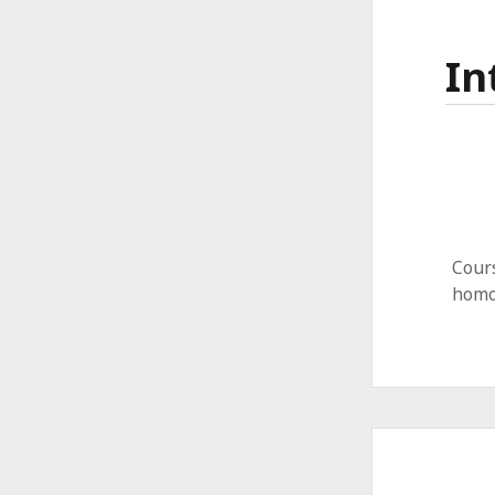
In
Cour
homo