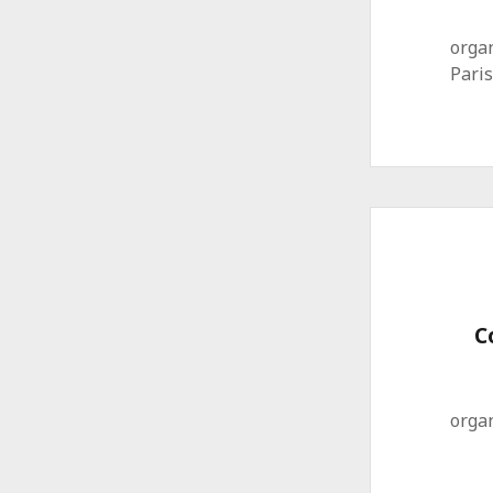
organ
Paris
C
orga