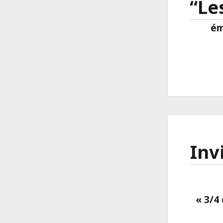
“Le
ém
Inv
« 3/4