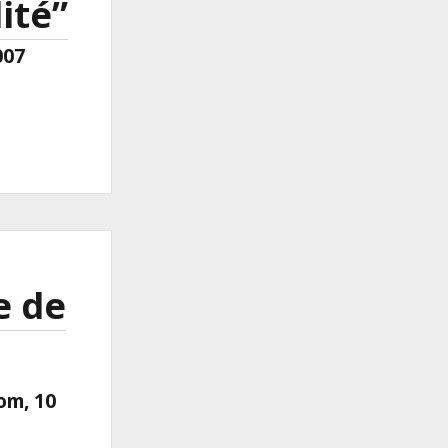
ité”
007
e de
om, 10