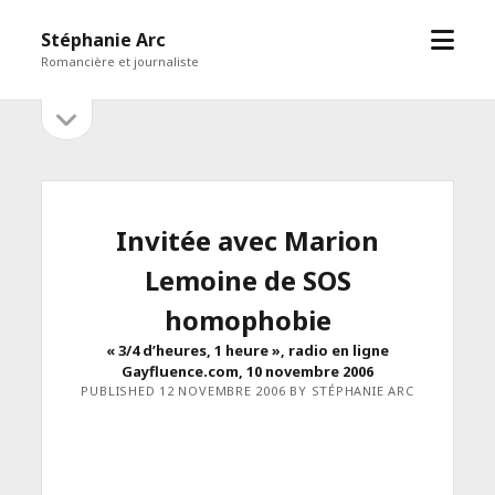
open
Stéphanie Arc
menu
Romancière et journaliste
open
Sidebar
sidebar
Invitée avec Marion
Lemoine de SOS
homophobie
« 3/4 d’heures, 1 heure », radio en ligne
Gayfluence.com, 10 novembre 2006
PUBLISHED 12 NOVEMBRE 2006 BY STÉPHANIE ARC