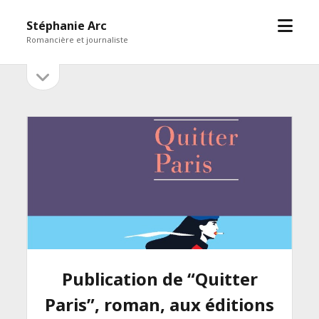
open
Stéphanie Arc
menu
Romancière et journaliste
open
Sidebar
sidebar
Publication de “Quitter
Paris”, roman, aux éditions