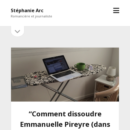
open
Stéphanie Arc
menu
Romancière et journaliste
open
Sidebar
sidebar
“Comment dissoudre
Emmanuelle Pireyre (dans