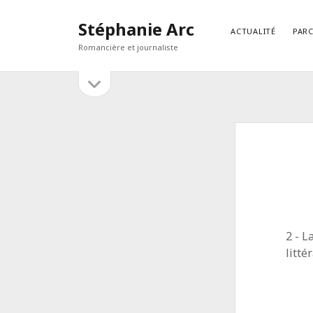
Stéphanie Arc
ACTUALITÉ
PAR
Romancière et journaliste
open
Sidebar
sidebar
RECHERCHER
Search
2 - L
litté