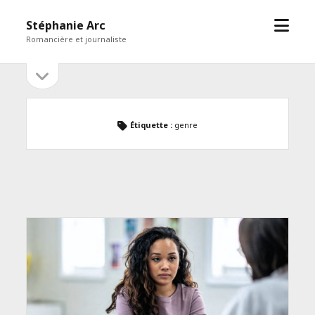
open
Stéphanie Arc
menu
Romancière et journaliste
open
Sidebar
sidebar
Étiquette :
genre