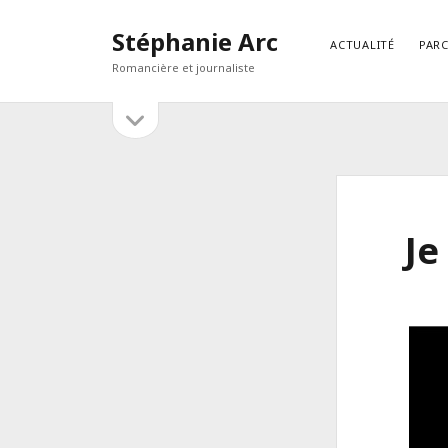
Stéphanie Arc
ACTUALITÉ
PAR
Romancière et journaliste
open
Sidebar
sidebar
RECHERCHER
Search
Je