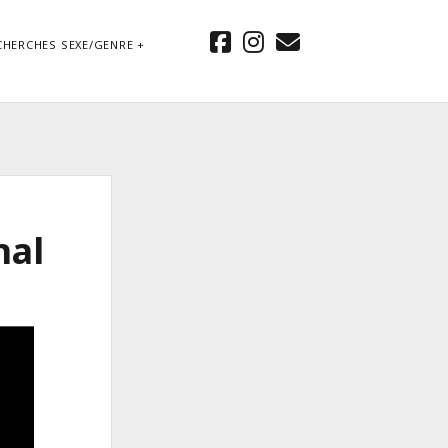
facebook
instagram
email
CHERCHES SEXE/GENRE
nal