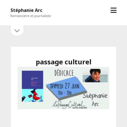
open
Stéphanie Arc
menu
Romancière et journaliste
open
Sidebar
sidebar
passage culturel