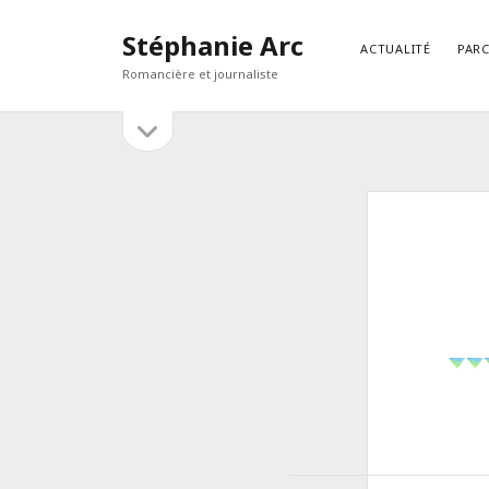
Stéphanie Arc
ACTUALITÉ
PAR
Romancière et journaliste
open
Sidebar
sidebar
RECHERCHER
Search