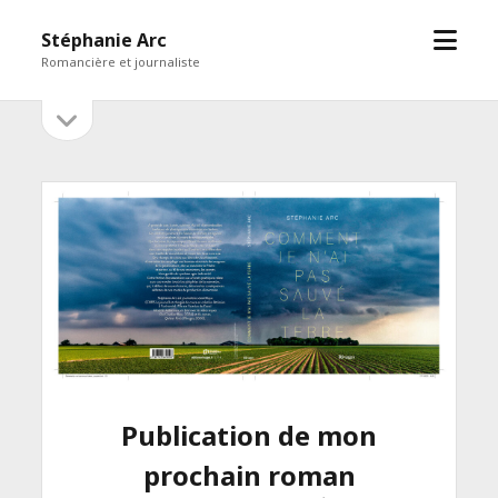
open
Stéphanie Arc
menu
Romancière et journaliste
open
Sidebar
sidebar
Publication de mon
prochain roman