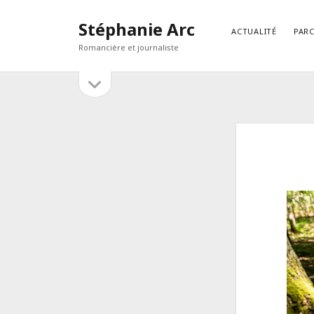
Stéphanie Arc
ACTUALITÉ
PAR
Romancière et journaliste
open
Sidebar
sidebar
RECHERCHER
Search