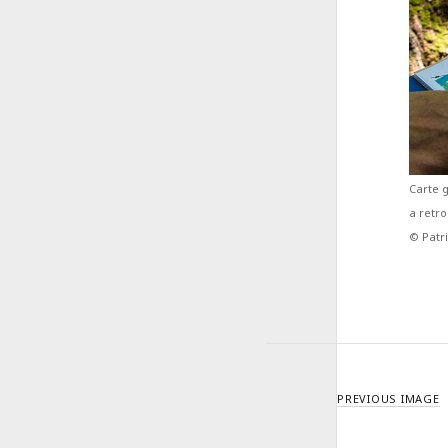
Carte g
a retro
© Patr
PREVIOUS IMAGE