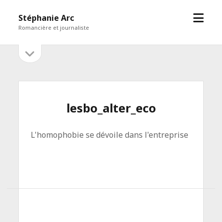
open
Stéphanie Arc
menu
Romancière et journaliste
open
Sidebar
sidebar
lesbo_alter_eco
L'homophobie se dévoile dans l'entreprise