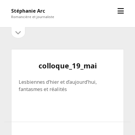
open
Stéphanie Arc
menu
Romancière et journaliste
open
Sidebar
sidebar
colloque_19_mai
Lesbiennes d’hier et d’aujourd’hui,
fantasmes et réalités