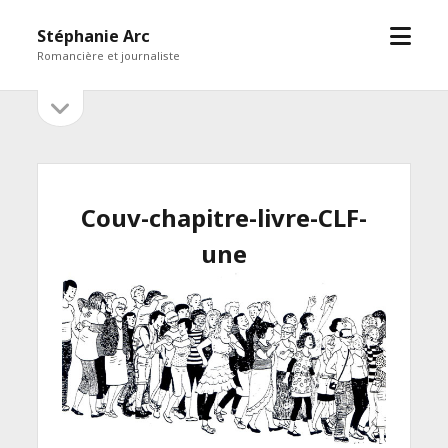
open
Stéphanie Arc
menu
Romancière et journaliste
open
Sidebar
sidebar
Couv-chapitre-livre-CLF-
une