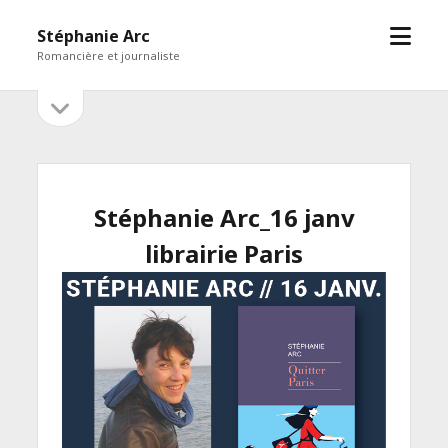
open
Stéphanie Arc
menu
Romancière et journaliste
open
Sidebar
sidebar
Stéphanie Arc_16 janv
librairie Paris