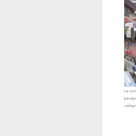
La rec
paraly
catégo