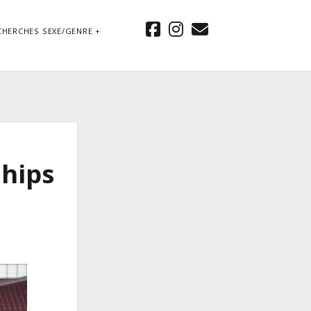
facebook
instagram
email
CHERCHES SEXE/GENRE
hips