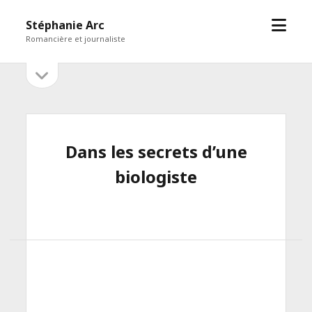
open
Stéphanie Arc
menu
Romancière et journaliste
open
Sidebar
sidebar
Dans les secrets d’une
biologiste