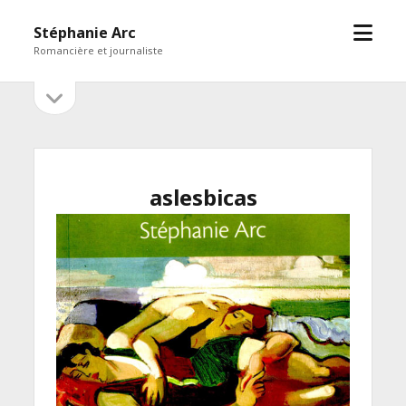
open
Stéphanie Arc
menu
Romancière et journaliste
open
Sidebar
sidebar
aslesbicas