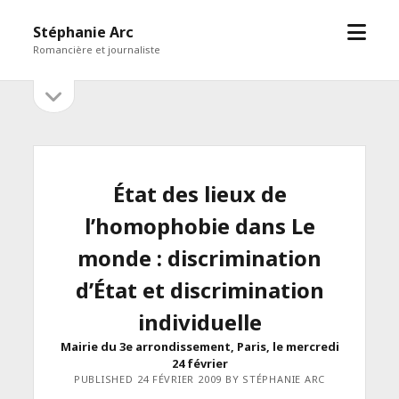
open
Stéphanie Arc
menu
Romancière et journaliste
open
Sidebar
sidebar
État des lieux de
l’homophobie dans Le
monde : discrimination
d’État et discrimination
individuelle
Mairie du 3e arrondissement, Paris, le mercredi
24 février
PUBLISHED 24 FÉVRIER 2009 BY STÉPHANIE ARC