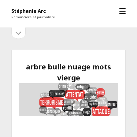
open
Stéphanie Arc
menu
Romancière et journaliste
open
Sidebar
sidebar
arbre bulle nuage mots
vierge