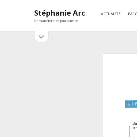
Stéphanie Arc
ACTUALITÉ
PAR
Romancière et journaliste
open
Sidebar
sidebar
RECHERCHER
Search