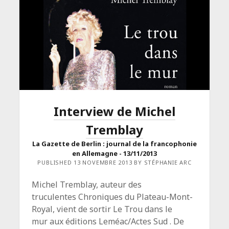
ET
LA
SOURIS</SPAN>
<SPAN
CLASS="ENTRY-
SUBTITLE">CNRS
LE
JOURNAL
:
20.01.2014</SPAN>
Interview de Michel
Tremblay
La Gazette de Berlin : journal de la francophonie
en Allemagne - 13/11/2013
PUBLISHED 13 NOVEMBRE 2013 BY STÉPHANIE ARC
Michel Tremblay, auteur des
truculentes Chroniques du Plateau-Mont-
Royal, vient de sortir Le Trou dans le
mur aux éditions Leméac/Actes Sud . De