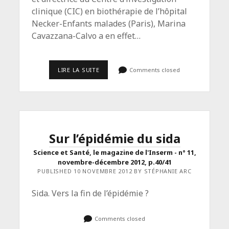
clinique (CIC) en biothérapie de l’hôpital
Necker-Enfants malades (Paris), Marina
Cavazzana-Calvo a en effet…
<SPAN
LIRE LA SUITE
Comments closed
CLASS="ENTRY-
TITLE-
PRIMARY">MARINA
CAVAZZANA-
CALVO,
GÉNIE
DES
GÈNES</SPAN>
Sur l’épidémie du sida
<SPAN
CLASS="ENTRY-
Science et Santé, le magazine de l'Inserm - n° 11,
SUBTITLE">PORTRAIT
novembre-décembre 2012, p.40/41
•
THÉRAPIE
PUBLISHED 10 NOVEMBRE 2012 BY STÉPHANIE ARC
GÉNIQUE
•
Sida. Vers la fin de l’épidémie ?
SCIENCE
ET
SANTÉ
N°
Comments closed
13,