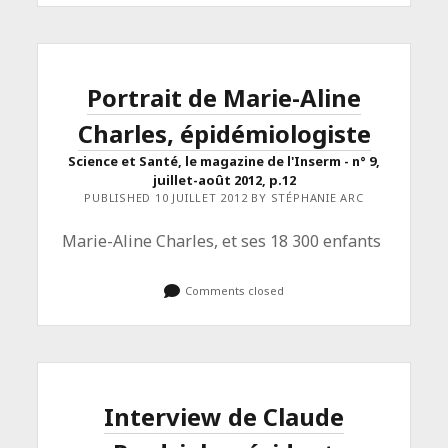
PRIMARY">NICOLE
LE
DOUARIN,
AU
CŒUR
DU
Portrait de Marie-Aline
VIVANT</SPAN>
<SPAN
Charles, épidémiologiste
CLASS="ENTRY-
SUBTITLE">PORTRAIT
DE
Science et Santé, le magazine de l'Inserm - n° 9,
LA
juillet-août 2012, p.12
BIOLOGISTE
PUBLISHED 10 JUILLET 2012 BY STÉPHANIE ARC
•
EMBRYOLOGIE
•
Marie-Aline Charles, et ses 18 300 enfants
CNRS
LE
JOURNAL
Comments closed
N°
267
–
JUILLET-
AOÛT
2012</SPAN>
Interview de Claude