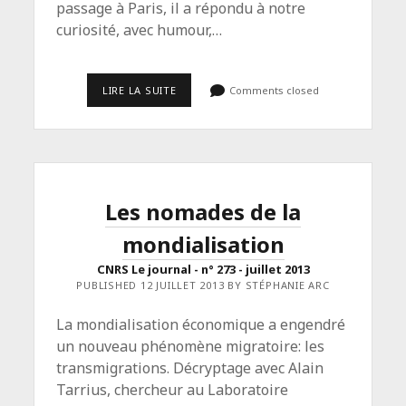
passage à Paris, il a répondu à notre
curiosité, avec humour,…
<SPAN
LIRE LA SUITE
Comments closed
CLASS="ENTRY-
TITLE-
PRIMARY">INTERVIEW
DE
MICHEL
TREMBLAY</SPAN>
<SPAN
CLASS="ENTRY-
Les nomades de la
SUBTITLE">LA
GAZETTE
mondialisation
DE
BERLIN
:
CNRS Le journal - n° 273 - juillet 2013
JOURNAL
PUBLISHED 12 JUILLET 2013 BY STÉPHANIE ARC
DE
LA
FRANCOPHONIE
La mondialisation économique a engendré
EN
un nouveau phénomène migratoire: les
ALLEMAGNE
–
transmigrations. Décryptage avec Alain
13/11/2013</SPAN>
Tarrius, chercheur au Laboratoire