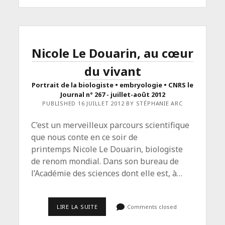
JANVIER-
FÉVRIER
2013</SPAN>
Nicole Le Douarin, au cœur
du vivant
Portrait de la biologiste • embryologie • CNRS le
Journal n° 267 - juillet-août 2012
PUBLISHED 16 JUILLET 2012 BY STÉPHANIE ARC
C’est un merveilleux parcours scientifique
que nous conte en ce soir de
printemps Nicole Le Douarin, biologiste
de renom mondial. Dans son bureau de
l’Académie des sciences dont elle est, à…
<SPAN
LIRE LA SUITE
Comments closed
CLASS="ENTRY-
TITLE-