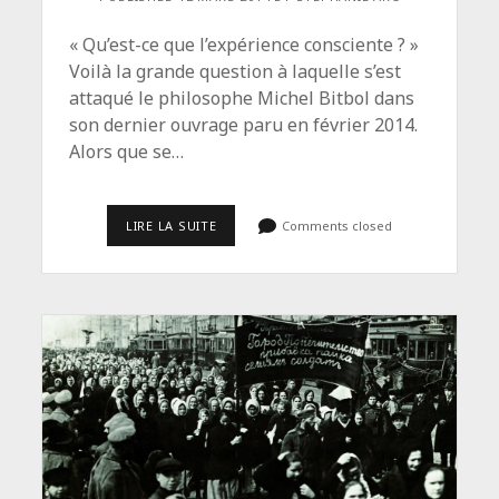
« Qu’est-ce que l’expérience consciente ? »
Voilà la grande question à laquelle s’est
attaqué le philosophe Michel Bitbol dans
son dernier ouvrage paru en février 2014.
Alors que se…
<SPAN
LIRE LA SUITE
Comments closed
CLASS="ENTRY-
TITLE-
PRIMARY">AUX
SOURCES
DE
LA
CONSCIENCE</SPAN>
<SPAN
CLASS="ENTRY-
SUBTITLE">CNRS
LE
JOURNAL
:
12.03.2014</SPAN>