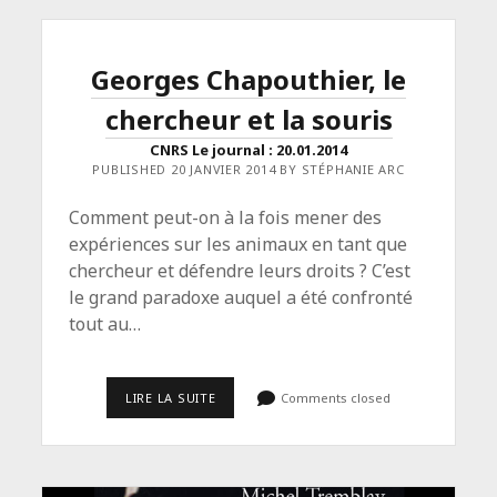
FEMMES
:
LA
VÉRITABLE
Georges Chapouthier, le
HISTOIRE
DU
chercheur et la souris
8
MARS</SPAN>
<SPAN
CNRS Le journal : 20.01.2014
CLASS="ENTRY-
PUBLISHED 20 JANVIER 2014 BY STÉPHANIE ARC
SUBTITLE">CNRS
LE
JOURNAL
Comment peut-on à la fois mener des
:
expériences sur les animaux en tant que
07.03.2014</SPAN>
chercheur et défendre leurs droits ? C’est
le grand paradoxe auquel a été confronté
tout au…
<SPAN
LIRE LA SUITE
Comments closed
CLASS="ENTRY-
TITLE-
PRIMARY">GEORGES
CHAPOUTHIER,
LE
CHERCHEUR