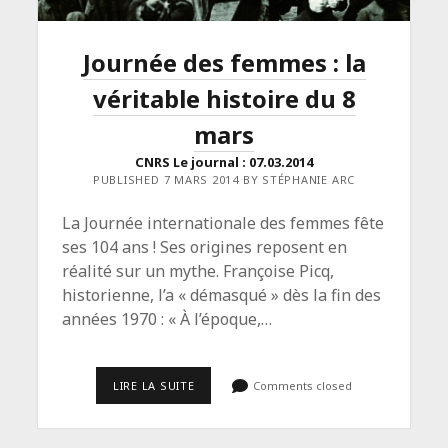
Journée des femmes : la
véritable histoire du 8
mars
CNRS Le journal : 07.03.2014
PUBLISHED 7 MARS 2014 BY STÉPHANIE ARC
La Journée internationale des femmes fête
ses 104 ans ! Ses origines reposent en
réalité sur un mythe. Françoise Picq,
historienne, l’a « démasqué » dès la fin des
années 1970 : « À l’époque,…
<SPAN
LIRE LA SUITE
Comments closed
CLASS="ENTRY-
TITLE-
PRIMARY">JOURNÉE
DES