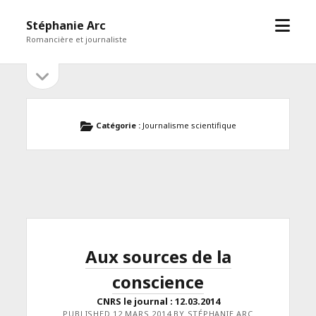
open
Stéphanie Arc
menu
Romancière et journaliste
open
Sidebar
sidebar
Catégorie :
Journalisme scientifique
Aux sources de la
conscience
CNRS le journal : 12.03.2014
PUBLISHED 12 MARS 2014 BY STÉPHANIE ARC