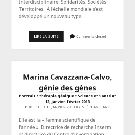
Interdisciplinaire, Solidarités, Sociétés,
Territoires. À l’échelle mondiale s’est
développé un nouveau type…
<SPAN
LIRE LA SUITE
Comments closed
CLASS="ENTRY-
TITLE-
PRIMARY">LES
NOMADES
DE
LA
MONDIALISATION</SPAN>
<SPAN
Marina Cavazzana-Calvo,
CLASS="ENTRY-
SUBTITLE">CNRS
génie des gènes
LE
JOURNAL
–
Portrait • thérapie génique • Science et Santé n°
N°
13, janvier-février 2013
273
PUBLISHED 10 JANVIER 2013 BY STÉPHANIE ARC
–
JUILLET
2013</SPAN>
Elle est la « femme scientifique de
l’année ». Directrice de recherche Inserm
et directrice du Centre d’investigation