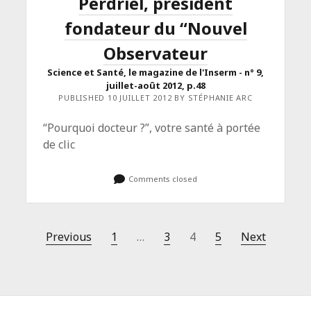
Perdriel, président
fondateur du “Nouvel
Observateur
Science et Santé, le magazine de l'Inserm - n° 9,
juillet-août 2012, p.48
PUBLISHED 10 JUILLET 2012 BY STÉPHANIE ARC
“Pourquoi docteur ?”, votre santé à portée
de clic
Comments closed
Pagination
Previous
1
…
3
4
5
Next
des
publications