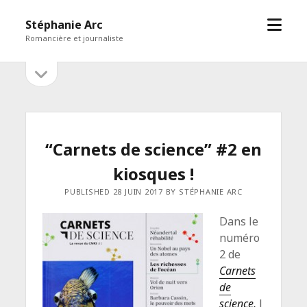
open
Stéphanie Arc
menu
Romancière et journaliste
open
Sidebar
sidebar
“Carnets de science” #2 en
kiosques !
PUBLISHED 28 JUIN 2017 BY STÉPHANIE ARC
Dans le
numéro
2 de
Carnets
de
science,
l