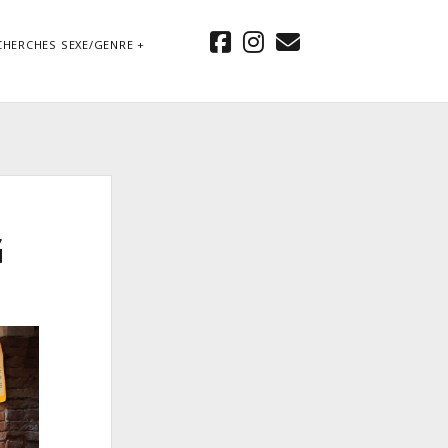
facebook
instagram
email
CHERCHES SEXE/GENRE
G