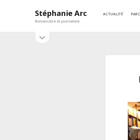
Stéphanie Arc
ACTUALITÉ
PAR
Romancière et journaliste
open
Sidebar
sidebar
RECHERCHER
Search