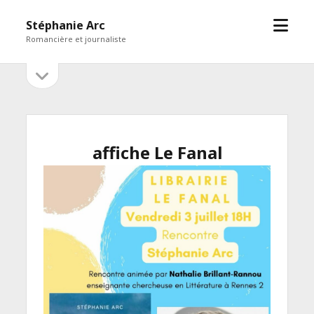
open
Stéphanie Arc
menu
Romancière et journaliste
open
Sidebar
sidebar
affiche Le Fanal